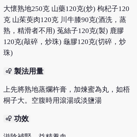
大懷熟地250克 山藥120克(炒) 枸杞子120
克 山茱萸肉120克 川牛膝90克(酒洗，蒸
熟，精滑者不用) 菟絲子120克(製) 鹿膠
120克(敲碎，炒珠) 龜膠120克(切碎，炒
珠)
bubble_chart
製法用量
上先將熟地蒸爛杵膏，加煉蜜為丸，如梧
桐子大。空腹時用滾湯或淡鹽湯
bubble_chart
功效
滋陰補腎，益精養血。