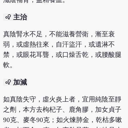
bubble_chart
主治
真陰腎水不足，不能滋養營衛，漸至衰
弱，或虛熱往來，自汗盜汗，或遺淋不
禁，或眼花耳聾，或口燥舌乾，或腰酸腿
軟。
bubble_chart
加減
如真陰失守，虛火炎上者，宜用純陰至靜
之劑，本方去枸杞子、鹿角膠，加女貞子
90克、麥冬90克；如火煉肺金，乾枯多嗽