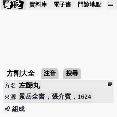
醫 砭
menu
資料庫
電子書
門診地點
預
方劑大全
注音
搜尋
subject
左歸丸
方名
景岳全書，張介賓，1624
來源
bubble_chart
組成