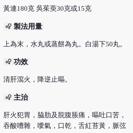
黃連180克 吳茱萸30克或15克
bubble_chart
製法用量
上為末，水丸或蒸餅為丸。白湯下50丸。
bubble_chart
功效
清肝瀉火，降逆止嘔。
bubble_chart
主治
肝火犯胃，脇肋及脘腹脹痛，嘔吐口苦，
吞酸嘈雜，噯氣，口乾，舌紅苔黃，脈弦