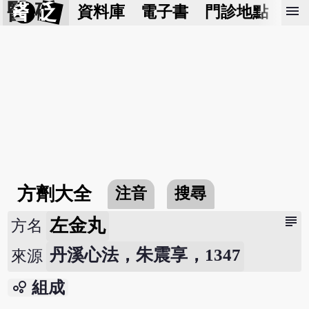
醫 砭
menu
資料庫
電子書
門診地點
預
方劑大全
注音
搜尋
subject
左金丸
方名
丹溪心法，朱震享，1347
來源
bubble_chart
組成