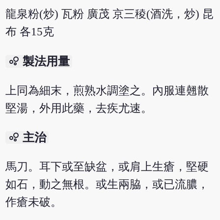
龍泉粉(炒) 瓦粉 廣茂 京三稜(酒洗，炒) 昆
布 各15克
bubble_chart
製法用量
上同為細末，煎熟水調塗之。內服連翹散
堅湯，外用此藥，去疾尤速。
bubble_chart
主治
馬刀。耳下或至缺盆，或肩上生瘡，堅硬
如石，動之無根。或生兩脇，或已流膿，
作瘡未破。