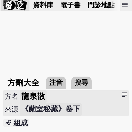
醫 砭
menu
資料庫
電子書
門診地點
預
方劑大全
注音
搜尋
subject
龍泉散
方名
《蘭室秘藏》卷下
來源
bubble_chart
組成