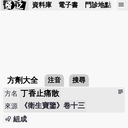
醫 砭
menu
資料庫
電子書
門診地點
預
方劑大全
注音
搜尋
subject
丁香止痛散
方名
《衛生寶鑒》卷十三
來源
bubble_chart
組成