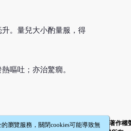
0毫升。量兒大小酌量服，得
發熱嘔吐；亦治驚癇。
於
聯絡我們
服務條款
隱私權條款
著作權
|
|
|
|
全的瀏覽服務，關閉cookies可能導致無