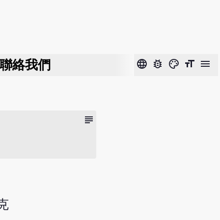
聯絡我們
language
bug_report
color_lens
format_size
menu
subject
克