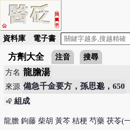
醫
砭
沈
藥
home
子
資料庫
電子書
方劑大全
注音
搜尋
龍膽湯
方名
備急千金要方，孫思邈，650
來源
組成
bubble_chart
龍膽 鉤藤 柴胡 黃芩 桔梗 芍藥 茯苓(一