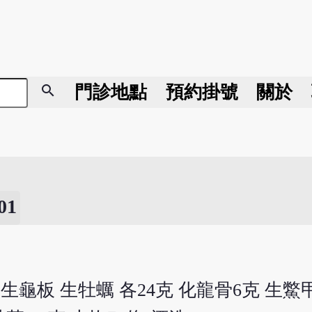
search
門診地點
預約掛號
關於
1
 生龜板 生牡蠣 各24克 化龍骨6克 生鱉甲