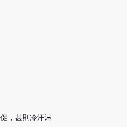
氣促，甚則冷汗淋