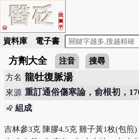
醫
砭
沈
藥
home
子
資料庫
電子書
方劑大全
注音
搜尋
龍牡復脈湯
方名
重訂通俗傷寒論，俞根初，170
來源
組成
bubble_chart
吉林參3克 陳膠4.5克 雞子黃1枚(包煎)