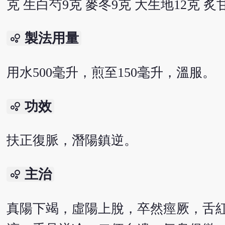
克 生白芍9克 麥冬9克 大生地12克 炙甘
製法用量
bubble_chart
用水500毫升，煎至150毫升，溫服。
功效
bubble_chart
扶正復脈，潛陽鎮逆。
主治
bubble_chart
真陽下竭，虛陽上脫，卒然痙厥，舌