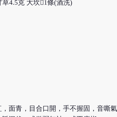
草4.5克 大坎1條(酒洗)
紅，面青，目合口開，手不握固，音嘶