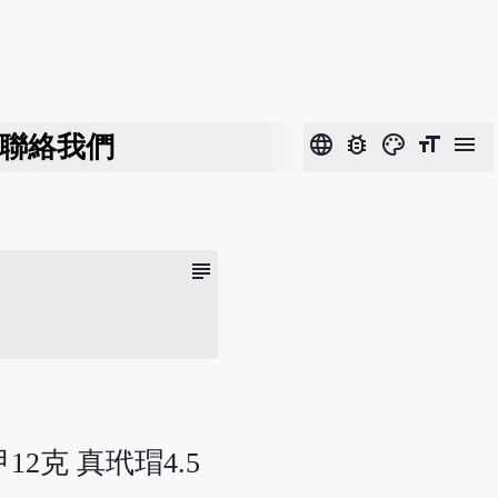
聯絡我們
language
bug_report
color_lens
format_size
menu
subject
12克 真玳瑁4.5