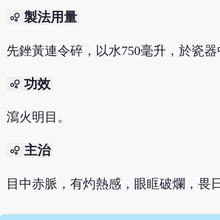
製法用量
bubble_chart
先銼黃連令碎，以水750毫升，於瓷器
功效
bubble_chart
瀉火明目。
主治
bubble_chart
目中赤脈，有灼熱感，眼眶破爛，畏日