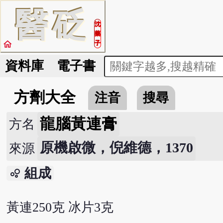
醫
砭
沈
藥
home
子
資料庫
電子書
方劑大全
注音
搜尋
龍腦黃連膏
方名
原機啟微，倪維德，1370
來源
組成
bubble_chart
黃連250克 冰片3克