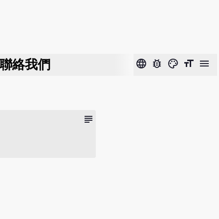
聯絡我們
language
bug_report
color_lens
format_size
menu
subject