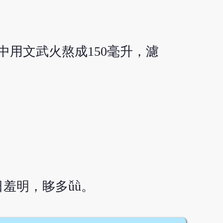
中用文武火熬成150毫升，濾
羞明，眵多ǚǜ。