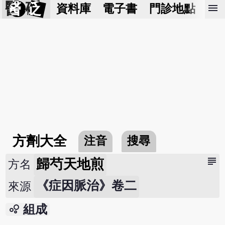
醫 砭
menu
資料庫
電子書
門診地點
預
方劑大全
注音
搜尋
subject
歸芍天地煎
方名
《症因脈治》卷二
來源
bubble_chart
組成