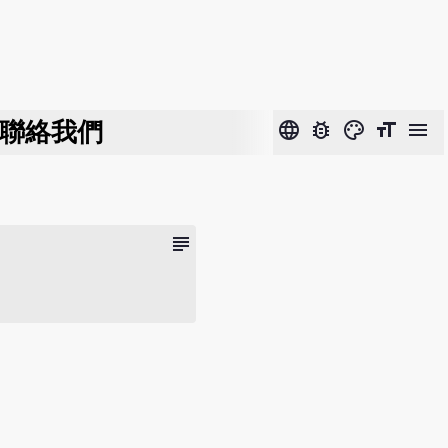
聯絡我們
language
bug_report
color_lens
format_size
menu
subject