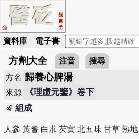
醫
砭
沈
藥
home
子
資料庫
電子書
方劑大全
注音
搜尋
歸養心脾湯
方名
《理虛元鑒》卷下
來源
組成
bubble_chart
人參 黃耆 白朮 芡實 北五味 甘草 熟地