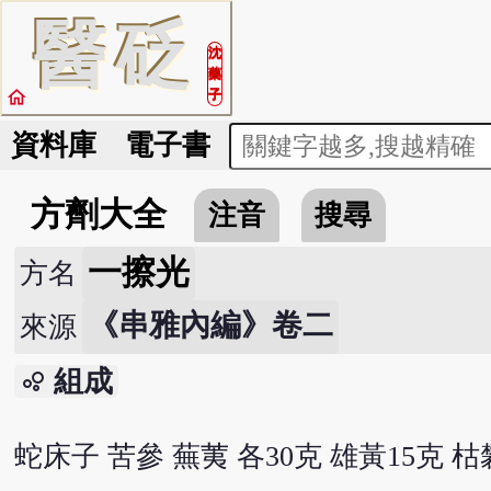
醫
砭
沈
藥
home
子
資料庫
電子書
方劑大全
注音
搜尋
一擦光
方名
《串雅內編》卷二
來源
組成
bubble_chart
蛇床子 苦參 蕪荑 各30克 雄黃15克 枯