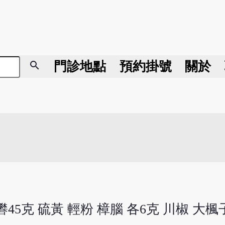
search
門診地點
預約掛號
關於
礬45克 硫黃 輕粉 樟腦 各6克 川椒 大楓