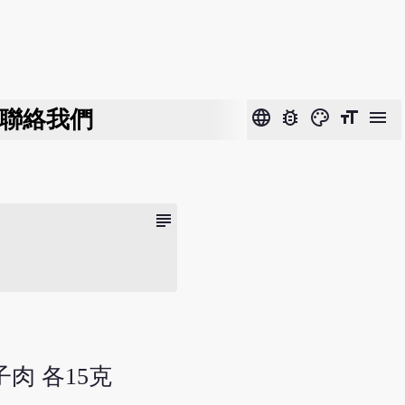
聯絡我們
language
bug_report
color_lens
format_size
menu
subject
子肉 各15克