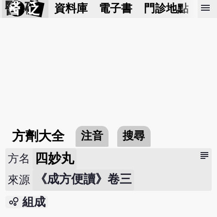
醫 砭
menu
資料庫
電子書
門診地點
預
方劑大全
注音
搜尋
subject
四妙丸
方名
《成方便讀》卷三
來源
bubble_chart
組成