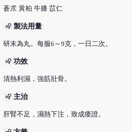
蒼朮 黃柏 牛膝 苡仁
bubble_chart
製法用量
研末為丸。每服6～9克，一日二次。
bubble_chart
功效
清熱利濕，強筋壯骨。
bubble_chart
主治
肝腎不足，濕熱下注，致成痿證。
bubble_chart
方義