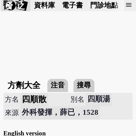
醫 砭
menu
資料庫
電子書
門診地點
預
方劑大全
注音
搜尋
四順散
四順湯
方名
別名
外科發揮，薛已，1528
來源
English version