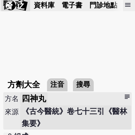
醫 砭
menu
資料庫
電子書
門診地點
預
方劑大全
注音
搜尋
subject
四神丸
方名
《古今醫統》卷七十三引《醫林
來源
集要》