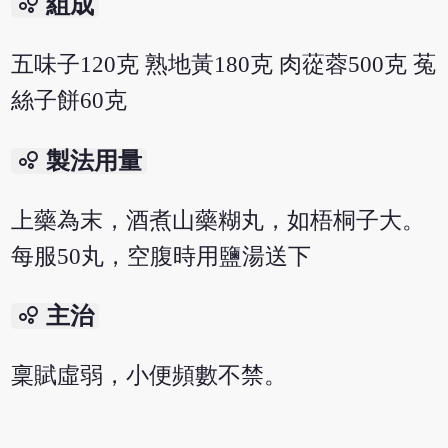
bubble_chart
組成
五味子120克 熟地黃180克 肉蓯蓉500克 菟
絲子餅60克
bubble_chart
製法用量
上藥為末，酒煮山藥糊丸，如梧桐子大。
每服50丸，空腹時用鹽湯送下
bubble_chart
主治
稟賦虛弱，小便頻數不禁。