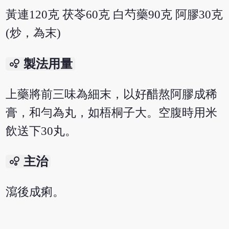
黃連120克 茯苓60克 白芍藥90克 阿膠30克
(炒，為末)
bubble_chart
製法用量
上藥將前三味為細末，以好醋熬阿膠成稀
膏，和勻為丸，如梧桐子大。空腹時用米
飲送下30丸。
bubble_chart
主治
瀉後成痢。