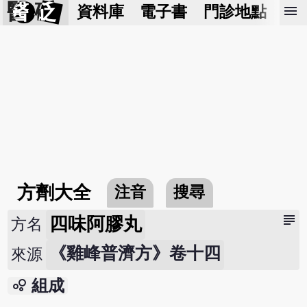
醫 砭
menu
資料庫
電子書
門診地點
預
方劑大全
注音
搜尋
subject
四味阿膠丸
方名
《雞峰普濟方》卷十四
來源
bubble_chart
組成