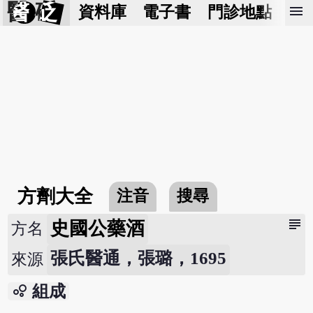
醫 砭
menu
資料庫
電子書
門診地點
預
方劑大全
注音
搜尋
subject
史國公藥酒
方名
張氏醫通，張璐，1695
來源
bubble_chart
組成