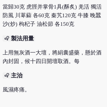
當歸30克 虎脛并掌骨1具(酥炙) 羌活 獨活
防風 川萆薢 各60克 秦艽120克 牛膝 晚蠶
沙(炒) 枸杞子 油松節 各150克
bubble_chart
製法用量
上用無灰酒一大壇，將絹囊盛藥，懸於酒
內封固，候十四日開壇取酒。每
bubble_chart
主治
風濕疼痛。