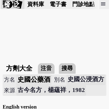
醫 砭
menu
資料庫
電子書
門診地點
預
方劑大全
注音
搜尋
史國公藥酒
史國公浸酒方
方名
別名
古今名方，楊蘊祥，1982
來源
English version