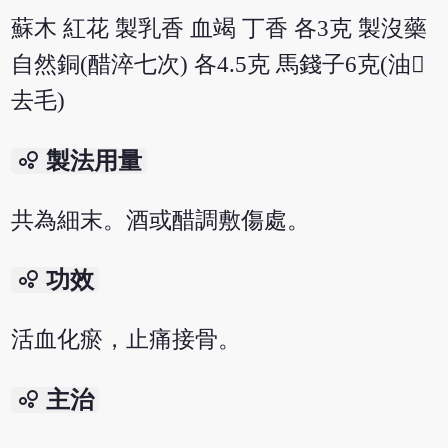
蘇木 紅花 製乳香 血竭 丁香 各3克 製沒藥
自然銅(醋淬七次) 各4.5克 馬錢子6克(油
去毛)
bubble_chart
製法用量
共為細末。酒或醋調敷傷處。
bubble_chart
功效
活血化瘀，止痛接骨。
bubble_chart
主治