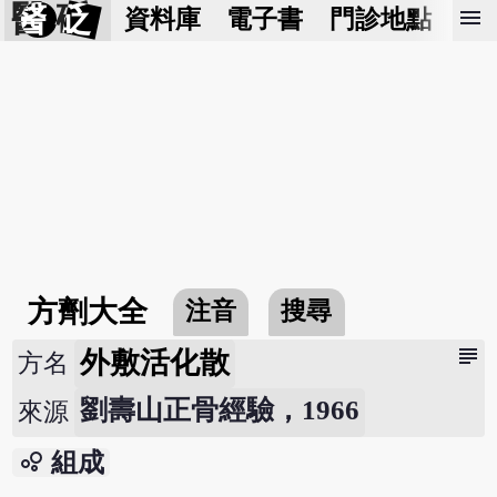
醫 砭
menu
資料庫
電子書
門診地點
預
方劑大全
注音
搜尋
subject
外敷活化散
方名
劉壽山正骨經驗，1966
來源
bubble_chart
組成