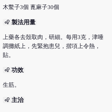
木鱉子3個 蓖麻子30個
bubble_chart
製法用量
上藥各去殼取肉，研細。每用3克，津唾
調攤紙上，先緊抱患兒，揩項上令熱，
貼。
bubble_chart
功效
生筋。
bubble_chart
主治