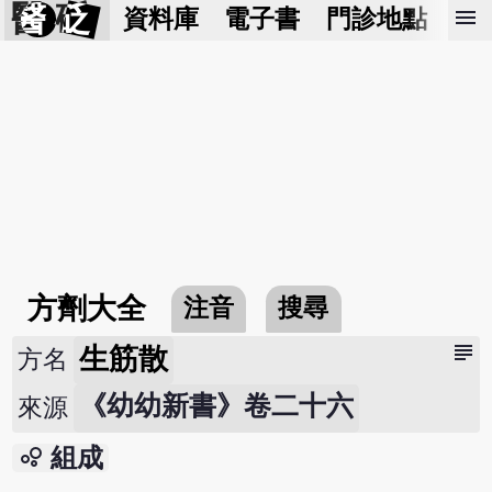
醫 砭
menu
資料庫
電子書
門診地點
預
方劑大全
注音
搜尋
subject
生筋散
方名
《幼幼新書》卷二十六
來源
bubble_chart
組成