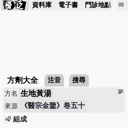
醫 砭
menu
資料庫
電子書
門診地點
預
方劑大全
注音
搜尋
subject
生地黃湯
方名
《醫宗金鑒》卷五十
來源
bubble_chart
組成