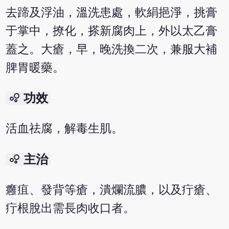
去蹄及浮油，溫洗患處，軟絹挹淨，挑膏
于掌中，撩化，搽新腐肉上，外以太乙膏
蓋之。大瘡，早，晚洗換二次，兼服大補
脾胃暖藥。
bubble_chart
功效
活血祛腐，解毒生肌。
bubble_chart
主治
癰疽、發背等瘡，潰爛流膿，以及疔瘡、
疔根脫出需長肉收口者。