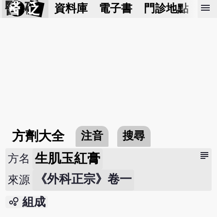
醫 砭
menu
資料庫
電子書
門診地點
預
方劑大全
注音
搜尋
subject
生肌玉紅膏
方名
《外科正宗》卷一
來源
bubble_chart
組成