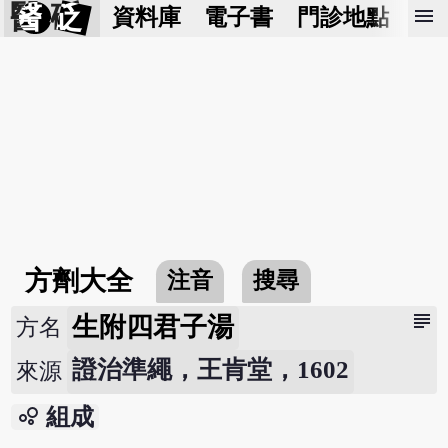
醫 砭
menu
資料庫
電子書
門診地點
預
方劑大全
注音
搜尋
subject
生附四君子湯
方名
證治準繩，王肯堂，1602
來源
bubble_chart
組成