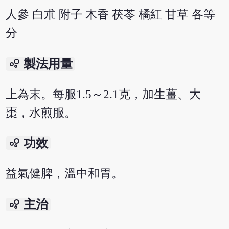
人參 白朮 附子 木香 茯苓 橘紅 甘草 各等
分
bubble_chart
製法用量
上為末。每服1.5～2.1克，加生薑、大
棗，水煎服。
bubble_chart
功效
益氣健脾，溫中和胃。
bubble_chart
主治