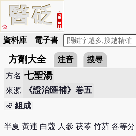
醫
砭
沈
藥
home
子
資料庫
電子書
方劑大全
注音
搜尋
七聖湯
方名
《證治匯補》卷五
來源
組成
bubble_chart
半夏 黃連 白蔻 人參 茯苓 竹茹 各等分