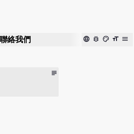
聯絡我們
language
bug_report
color_lens
format_size
menu
subject