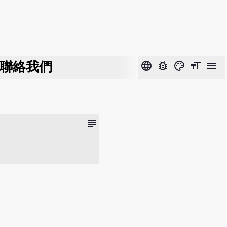
聯絡我們
language
bug_report
color_lens
format_size
menu
subject