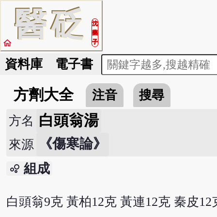
醫
砭
沈
藥
home
子
資料庫
電子書
方劑大全
注音
搜尋
白頭翁湯
方名
《傷寒論》
來源
組成
bubble_chart
白頭翁9克 黃柏12克 黃連12克 秦皮12