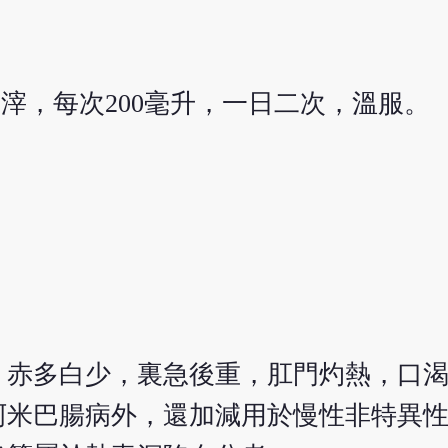
去滓，每次200毫升，一日二次，溫服。
，赤多白少，裏急後重，肛門灼熱，口
阿米巴腸病外，還加減用於慢性非特異