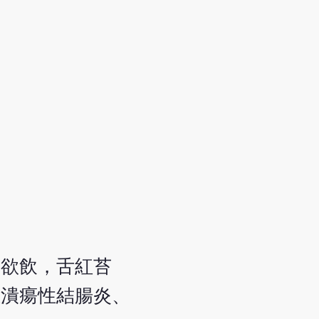
渴欲飲，舌紅苔
性潰瘍性結腸炎、