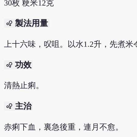
30枚 粳米12克
製法用量
bubble_chart
上十六味，㕮咀。以水1.2升，先煮米
功效
bubble_chart
清熱止痢。
主治
bubble_chart
赤痢下血，裏急後重，連月不愈。