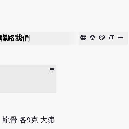
聯絡我們
language
bug_report
color_lens
format_size
menu
subject
 龍骨 各9克 大棗