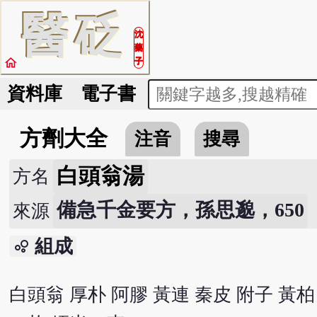
醫
砭
沈
藥
home
子
資料庫
電子書
方劑大全
注音
搜尋
白頭翁湯
方名
備急千金要方，孫思邈，650
來源
組成
bubble_chart
白頭翁 厚朴 阿膠 黃連 秦皮 附子 黃柏