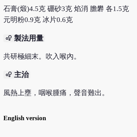
石膏(煅)4.5克 硼砂3克 焰消 膽礬 各1.5克
元明粉0.9克 冰片0.6克
bubble_chart
製法用量
共研極細末。吹入喉內。
bubble_chart
主治
風熱上壅，咽喉腫痛，聲音難出。
English version