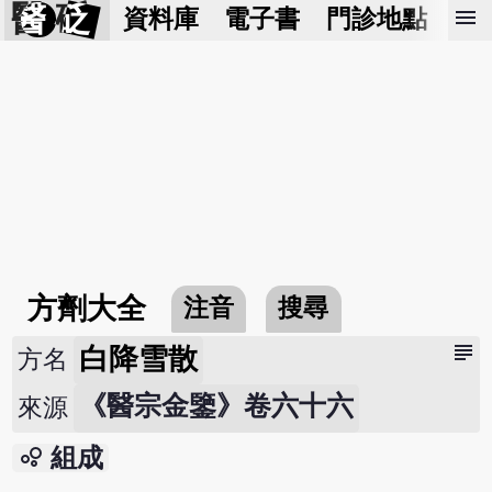
醫 砭
menu
資料庫
電子書
門診地點
預
方劑大全
注音
搜尋
subject
白降雪散
方名
《醫宗金鑒》卷六十六
來源
bubble_chart
組成