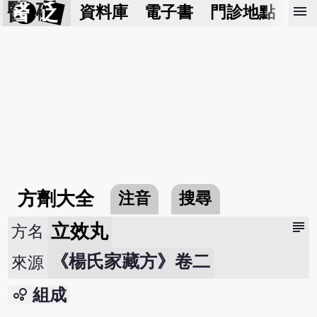
醫 砭
menu
資料庫
電子書
門診地點
預
方劑大全
注音
搜尋
subject
立效丸
方名
《楊氏家藏方》卷二
來源
bubble_chart
組成