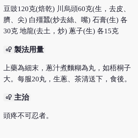
豆豉120克(焙乾) 川烏頭60克(生，去皮、
臍、尖) 白殭蠶(炒去絲、嘴) 石膏(生) 各
30克 地龍(去土，炒) 蔥子(生) 各15克
bubble_chart
製法用量
上藥為細末，蔥汁煮麵糊為丸，如梧桐子
大。每服20丸，生蔥、茶清送下，食後。
bubble_chart
主治
頭疼不可忍者。