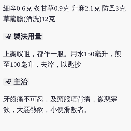
細辛0.6克 炙甘草0.9克 升麻2.1克 防風3克
草龍膽(酒洗)12克
bubble_chart
製法用量
上藥㕮咀，都作一服。用水150毫升，煎
至100毫升，去滓，以匙抄
bubble_chart
主治
牙齒痛不可忍，及頭腦項背痛，微惡寒
飲，大惡熱飲，小便滑數者。