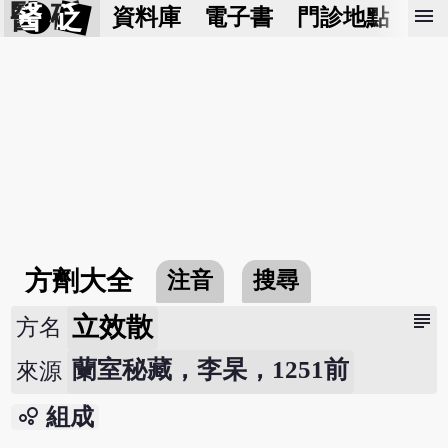
醫 砭
menu
資料庫
電子書
門診地點
預
方劑大全
注音
搜尋
subject
立效散
方名
蘭室秘藏，李杲，1251前
來源
bubble_chart
組成