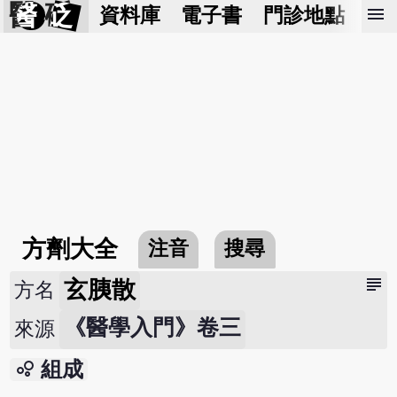
醫 砭
menu
資料庫
電子書
門診地點
預
方劑大全
注音
搜尋
subject
玄胰散
方名
《醫學入門》卷三
來源
bubble_chart
組成