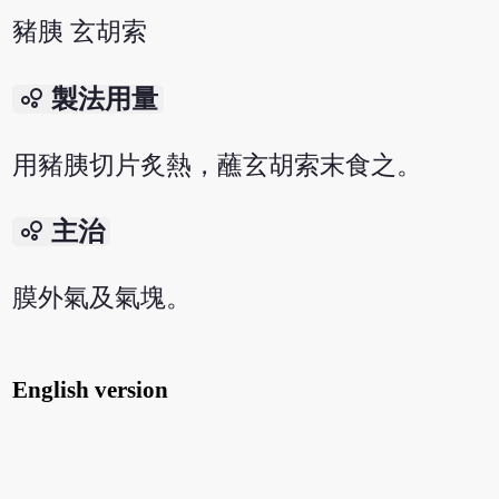
豬胰 玄胡索
bubble_chart
製法用量
用豬胰切片炙熱，蘸玄胡索末食之。
bubble_chart
主治
膜外氣及氣塊。
English version