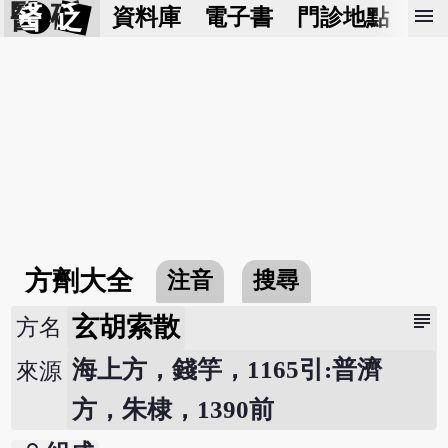
醫 砭
menu
資料庫
電子書
門診地點
預
方劑大全
注音
搜尋
subject
玄胡索散
方名
海上方，錢竽，1165引:普濟
來源
方，朱棣，1390前