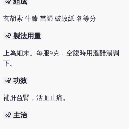
bubble_chart
組成
玄胡索 牛膝 當歸 破故紙 各等分
bubble_chart
製法用量
上為細末。每服9克，空腹時用溫醋湯調
下。
bubble_chart
功效
補肝益腎，活血止痛。
bubble_chart
主治