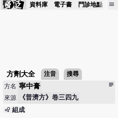
醫 砭
menu
資料庫
電子書
門診地點
預
方劑大全
注音
搜尋
subject
寧中膏
方名
《普濟方》卷三四九
來源
bubble_chart
組成