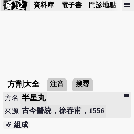
醫 砭
menu
資料庫
電子書
門診地點
預
方劑大全
注音
搜尋
subject
半星丸
方名
古今醫統，徐春甫，1556
來源
bubble_chart
組成