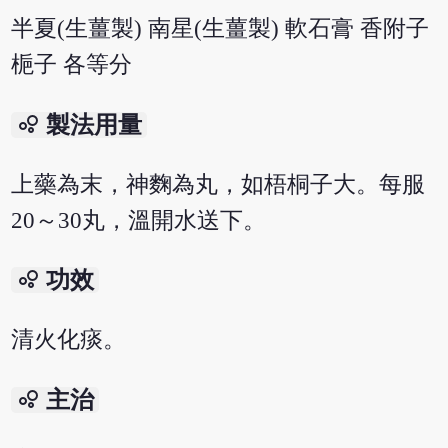
半夏(生薑製) 南星(生薑製) 軟石膏 香附子
梔子 各等分
bubble_chart
製法用量
上藥為末，神麴為丸，如梧桐子大。每服
20～30丸，溫開水送下。
bubble_chart
功效
清火化痰。
bubble_chart
主治