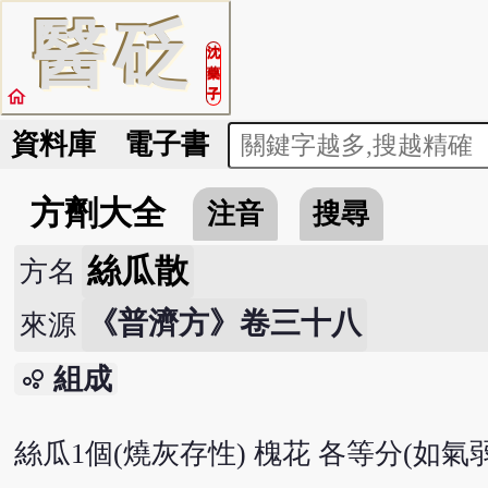
醫
砭
沈
藥
home
子
資料庫
電子書
方劑大全
注音
搜尋
絲瓜散
方名
《普濟方》卷三十八
來源
組成
bubble_chart
絲瓜1個(燒灰存性) 槐花 各等分(如氣