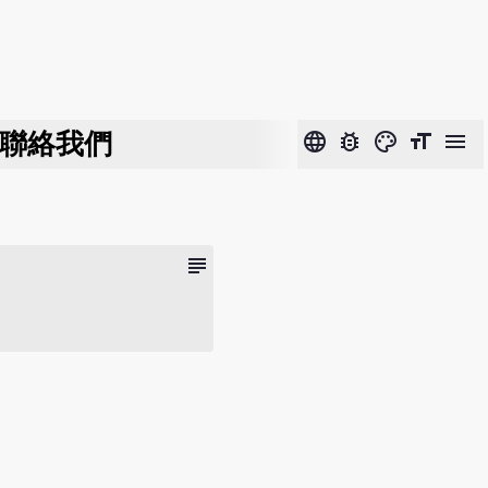
聯絡我們
language
bug_report
color_lens
format_size
menu
subject