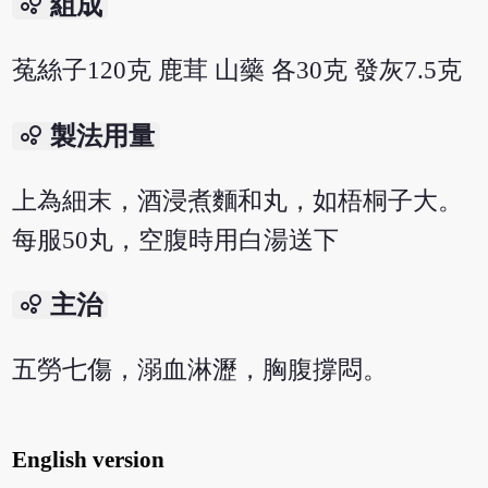
bubble_chart
組成
菟絲子120克 鹿茸 山藥 各30克 發灰7.5克
bubble_chart
製法用量
上為細末，酒浸煮麵和丸，如梧桐子大。
每服50丸，空腹時用白湯送下
bubble_chart
主治
五勞七傷，溺血淋瀝，胸腹撐悶。
English version