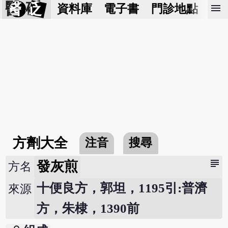
醫 砭
menu
資料庫
電子書
門診地點
預
方劑大全
注音
搜尋
subject
發灰煎
方名
十便良方，郭坦，1195引:普濟
來源
方，朱棣，1390前