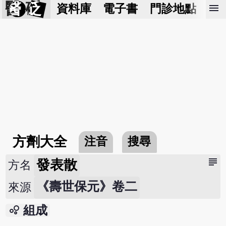
醫 砭
menu
資料庫
電子書
門診地點
預
方劑大全
注音
搜尋
subject
發表散
方名
《壽世保元》卷二
來源
bubble_chart
組成