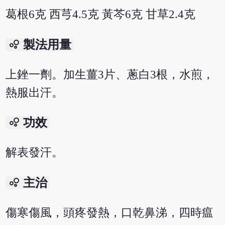
葛根6克 西芎4.5克 黃芩6克 甘草2.4克
bubble_chart
製法用量
上銼一劑。加生薑3片、蔥白3根，水煎，
熱服出汗。
bubble_chart
功效
解表發汗。
bubble_chart
主治
傷寒傷風，頭疼發熱，口乾鼻涕，四時瘟