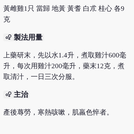
黃雌雞1只 當歸 地黃 黃耆 白朮 桂心 各9
克
bubble_chart
製法用量
上藥研末，先以水1.4升，煮取雞汁600毫
升，每次用雞汁200毫升，藥末12克，煮
取清汁，一日三次分服。
bubble_chart
主治
產後蓐勞，寒熱咳嗽，肌羸色悴者。