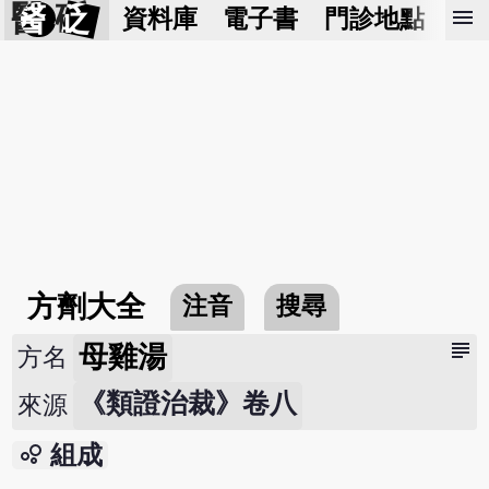
醫 砭
menu
資料庫
電子書
門診地點
預
方劑大全
注音
搜尋
subject
母雞湯
方名
《類證治裁》卷八
來源
bubble_chart
組成