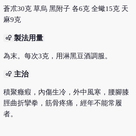
蒼朮30克 草烏 黑附子 各6克 全蠍15克 天
麻9克
bubble_chart
製法用量
為末。每次3克，用淋黑豆酒調服。
bubble_chart
主治
積聚癥瘕，內傷生冷，外中風寒，腰腳膝
脛曲折攣拳，筋骨疼痛，經年不能常履
者。