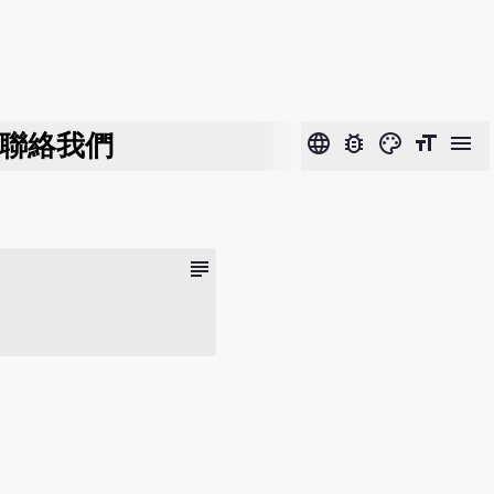
聯絡我們
language
bug_report
color_lens
format_size
menu
subject