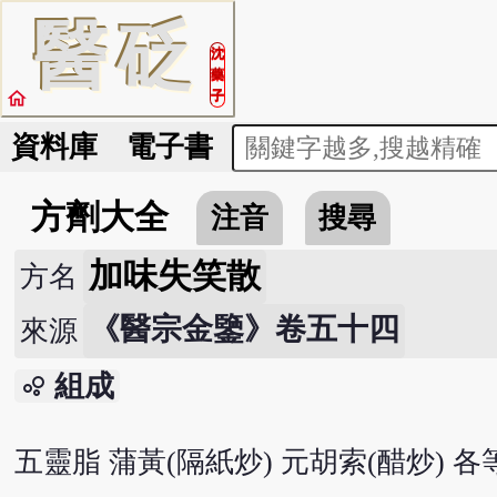
醫
砭
沈
藥
home
子
資料庫
電子書
方劑大全
注音
搜尋
加味失笑散
方名
《醫宗金鑒》卷五十四
來源
組成
bubble_chart
五靈脂 蒲黃(隔紙炒) 元胡索(醋炒) 各