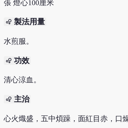
張 燈心100厘米
製法用量
bubble_chart
水煎服。
功效
bubble_chart
清心涼血。
主治
bubble_chart
心火熾盛，五中煩躁，面紅目赤，口