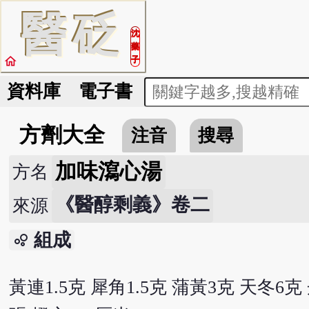
醫
砭
沈
藥
home
子
資料庫
電子書
方劑大全
注音
搜尋
加味瀉心湯
方名
《醫醇剩義》卷二
來源
組成
bubble_chart
黃連1.5克 犀角1.5克 蒲黃3克 天冬6克