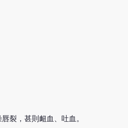
燥唇裂，甚則衄血、吐血。