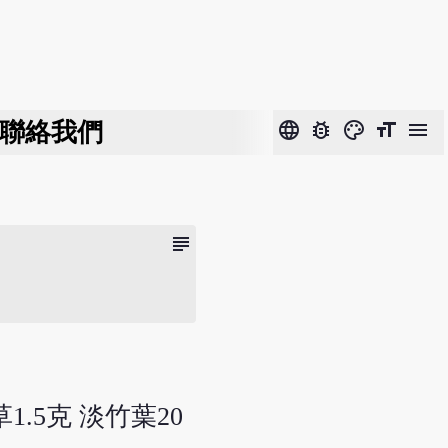
聯絡我們
language
bug_report
color_lens
format_size
menu
subject
1.5克 淡竹葉20