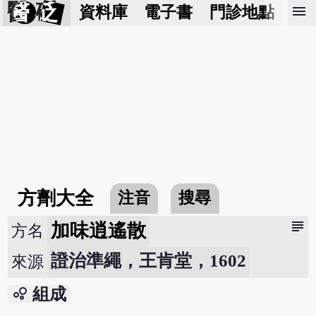
醫 砭
menu
資料庫
電子書
門診地點
預
方劑大全
注音
搜尋
subject
加味逍遙散
方名
證治準繩，王肯堂，1602
來源
bubble_chart
組成