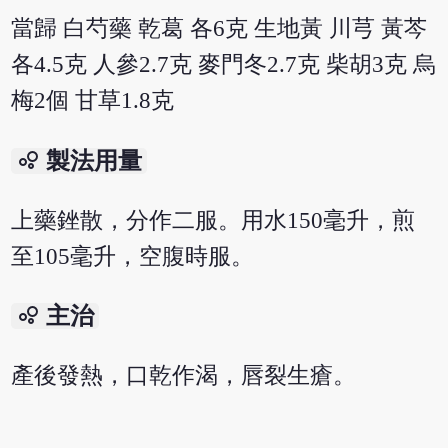
當歸 白芍藥 乾葛 各6克 生地黃 川芎 黃芩
各4.5克 人參2.7克 麥門冬2.7克 柴胡3克 烏
梅2個 甘草1.8克
bubble_chart
製法用量
上藥銼散，分作二服。用水150毫升，煎
至105毫升，空腹時服。
bubble_chart
主治
產後發熱，口乾作渴，唇裂生瘡。