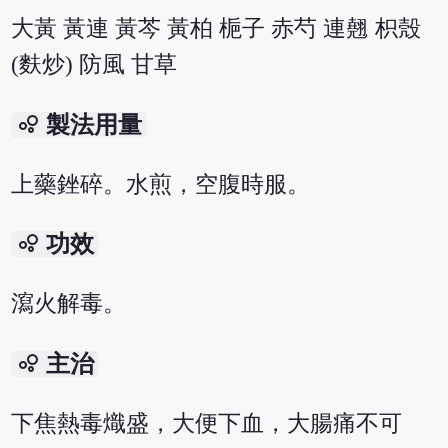
大黃 黃連 黃芩 黃柏 梔子 赤芍 連翹 枳殼
(麩炒) 防風 甘草
bubble_chart
製法用量
上藥銼碎。水煎，空腹時服。
bubble_chart
功效
瀉火解毒。
bubble_chart
主治
下焦熱毒熾盛，大便下血，大腸痛不可