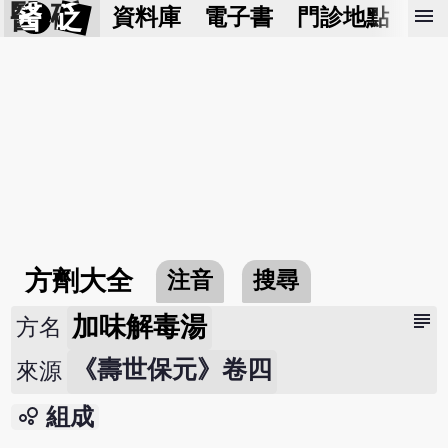
醫 砭
menu
資料庫
電子書
門診地點
預
方劑大全
注音
搜尋
subject
加味解毒湯
方名
《壽世保元》卷四
來源
bubble_chart
組成