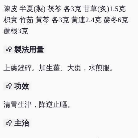
陳皮 半夏(製) 茯苓 各3克 甘草(炙)1.5克
枳實 竹茹 黃芩 各3克 黃連2.4克 麥冬6克
蘆根3克
bubble_chart
製法用量
上藥銼碎。加生薑、大棗，水煎服。
bubble_chart
功效
清胃生津，降逆止嘔。
bubble_chart
主治