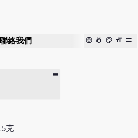
聯絡我們
language
bug_report
color_lens
format_size
menu
subject
15克