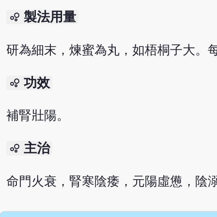
製法用量
bubble_chart
研為細末，煉蜜為丸，如梧桐子大。每
功效
bubble_chart
補腎壯陽。
主治
bubble_chart
命門火衰，腎寒陰痿，元陽虛憊，陰