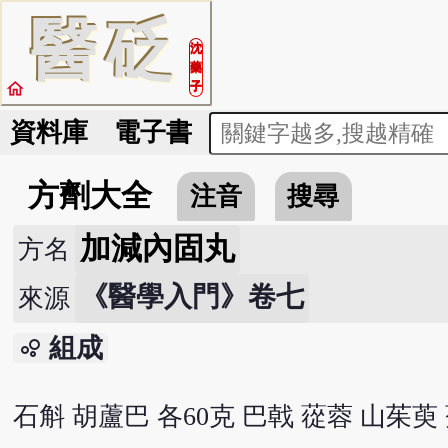
醫
砭
沈
藥
home
子
資料庫
電子書
方劑大全
注音
搜尋
加減內固丸
方名
《醫學入門》卷七
來源
組成
bubble_chart
石斛 胡蘆巴 各60克 巴戟 蓯蓉 山茱萸 