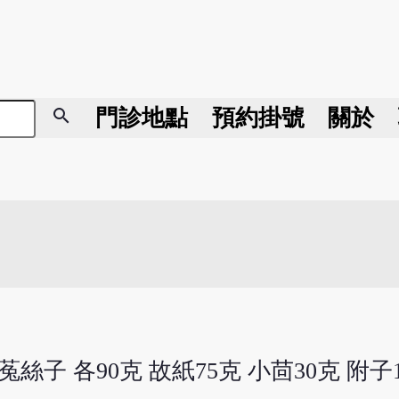
search
門診地點
預約掛號
關於
菟絲子 各90克 故紙75克 小茴30克 附子