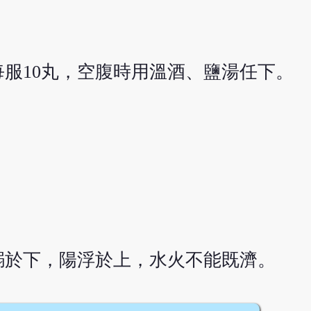
服10丸，空腹時用溫酒、鹽湯任下。
溺於下，陽浮於上，水火不能既濟。