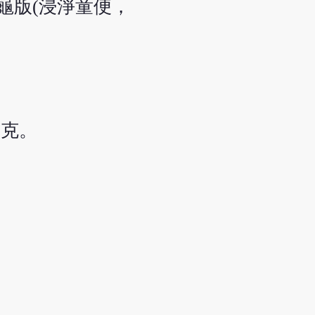
自敗龜版(浸淨童便，
2克。