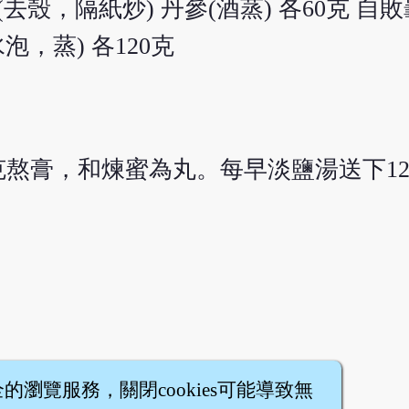
仁(去殼，隔紙炒) 丹參(酒蒸) 各60克 
，蒸) 各120克
0克熬膏，和煉蜜為丸。每早淡鹽湯送下1
全的瀏覽服務，關閉cookies可能導致無