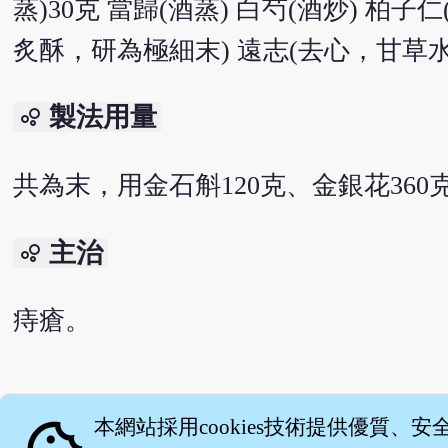
蒸)30克 當歸(酒蒸) 白芍(酒炒) 柏子
炙酥，研為極細末) 遠志(去心，甘草水泡
製法用量
bubble_chart
共為末，用金石斛120克、金銀花36
主治
bubble_chart
痔瘡。
English version
本網站採用cookies技術提供優質、安