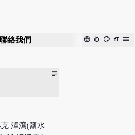
聯絡我們
language
bug_report
color_lens
format_size
menu
subject
5克 澤瀉(鹽水