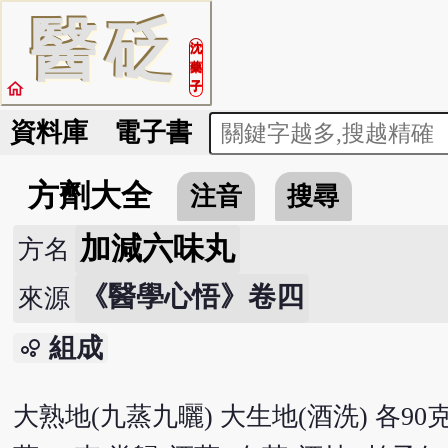
醫
砭
沈
藥
home
子
資料庫
電子書
方劑大全
注音
搜尋
加減六味丸
方名
《醫學心悟》卷四
來源
組成
bubble_chart
大熟地(九蒸九曬) 大生地(酒洗) 各90克