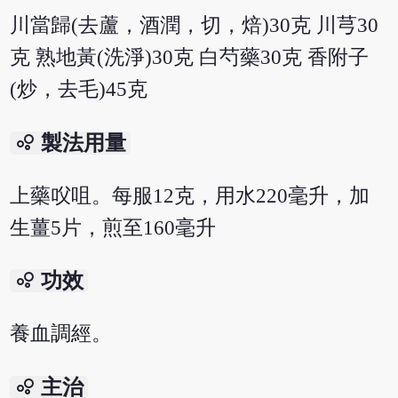
川當歸(去蘆，酒潤，切，焙)30克 川芎30
克 熟地黃(洗淨)30克 白芍藥30克 香附子
(炒，去毛)45克
bubble_chart
製法用量
上藥㕮咀。每服12克，用水220毫升，加
生薑5片，煎至160毫升
bubble_chart
功效
養血調經。
bubble_chart
主治