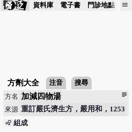
醫 砭
menu
資料庫
電子書
門診地點
預
方劑大全
注音
搜尋
subject
加減四物湯
方名
重訂嚴氏濟生方，嚴用和，1253
來源
bubble_chart
組成