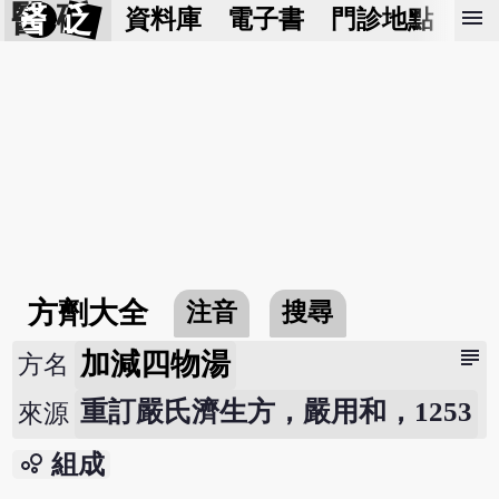
醫 砭
menu
資料庫
電子書
門診地點
預
方劑大全
注音
搜尋
subject
加減四物湯
方名
重訂嚴氏濟生方，嚴用和，1253
來源
bubble_chart
組成