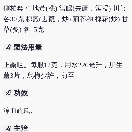
側柏葉 生地黃(洗) 當歸(去蘆，酒浸) 川芎
各30克 枳殼(去瓤，炒) 荊芥穗 槐花(炒) 甘
草(炙) 各15克
bubble_chart
製法用量
上藥咀。每服12克，用水220毫升，加生
薑3片，烏梅少許，煎至
bubble_chart
功效
涼血疏風。
bubble_chart
主治