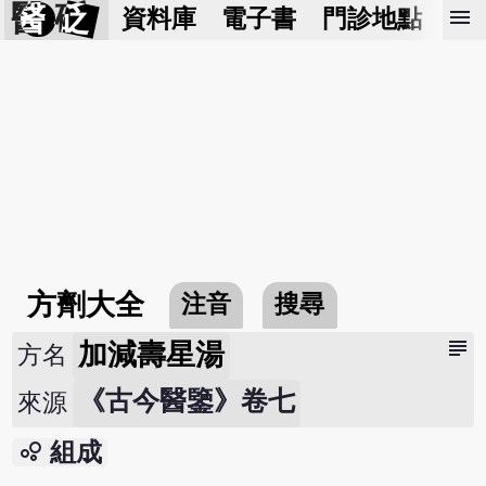
醫 砭
menu
資料庫
電子書
門診地點
預
方劑大全
注音
搜尋
subject
加減壽星湯
方名
《古今醫鑒》卷七
來源
bubble_chart
組成