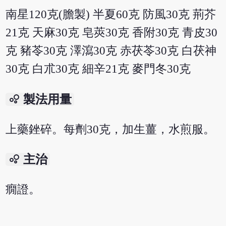
南星120克(膽製) 半夏60克 防風30克 荊芥
21克 天麻30克 皂莢30克 香附30克 青皮30
克 豬苓30克 澤瀉30克 赤茯苓30克 白茯神
30克 白朮30克 細辛21克 麥門冬30克
bubble_chart
製法用量
上藥銼碎。每劑30克，加生薑，水煎服。
bubble_chart
主治
癇證。