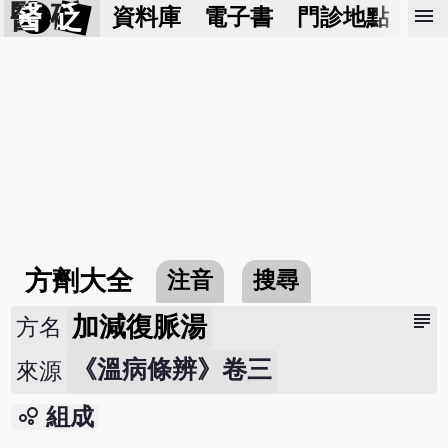
醫 砭
menu
資料庫
電子書
門診地點
預
方劑大全
注音
搜尋
subject
加減復脈湯
方名
《溫病條辨》卷三
來源
bubble_chart
組成