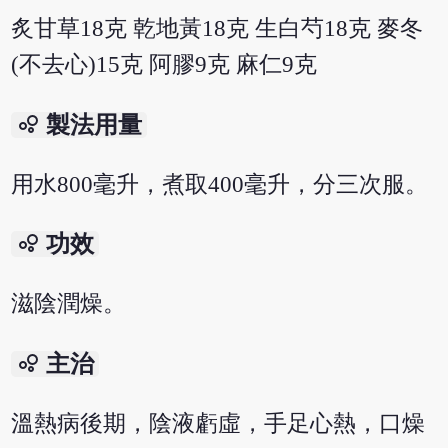
炙甘草18克 乾地黃18克 生白芍18克 麥冬
(不去心)15克 阿膠9克 麻仁9克
bubble_chart
製法用量
用水800毫升，煮取400毫升，分三次服。
bubble_chart
功效
滋陰潤燥。
bubble_chart
主治
溫熱病後期，陰液虧虛，手足心熱，口燥