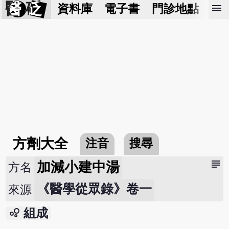
醫 砭
menu
資料庫
電子書
門診地點
預
方劑大全
注音
搜尋
subject
加減小建中湯
方名
《醫學從眾錄》卷一
來源
bubble_chart
組成