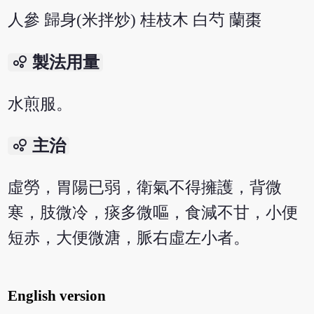
人參 歸身(米拌炒) 桂枝木 白芍 蘭棗
bubble_chart
製法用量
水煎服。
bubble_chart
主治
虛勞，胃陽已弱，衛氣不得擁護，背微
寒，肢微冷，痰多微嘔，食減不甘，小便
短赤，大便微溏，脈右虛左小者。
English version