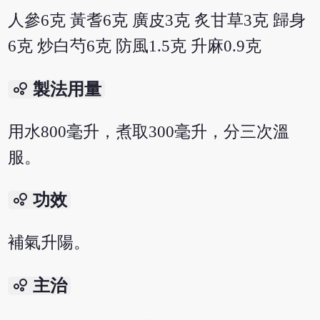
人參6克 黃耆6克 廣皮3克 炙甘草3克 歸身
6克 炒白芍6克 防風1.5克 升麻0.9克
bubble_chart
製法用量
用水800毫升，煮取300毫升，分三次溫
服。
bubble_chart
功效
補氣升陽。
bubble_chart
主治