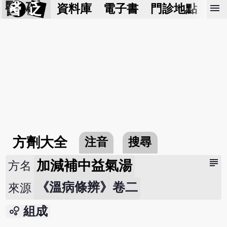
醫 砭
menu
資料庫
電子書
門診地點
預
方劑大全
注音
搜尋
subject
加減補中益氣湯
方名
《溫病條辨》卷二
來源
bubble_chart
組成