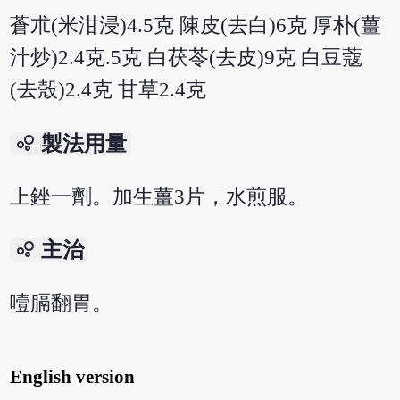
蒼朮(米泔浸)4.5克 陳皮(去白)6克 厚朴(薑
汁炒)2.4克.5克 白茯苓(去皮)9克 白豆蔻
(去殼)2.4克 甘草2.4克
bubble_chart
製法用量
上銼一劑。加生薑3片，水煎服。
bubble_chart
主治
噎膈翻胃。
English version