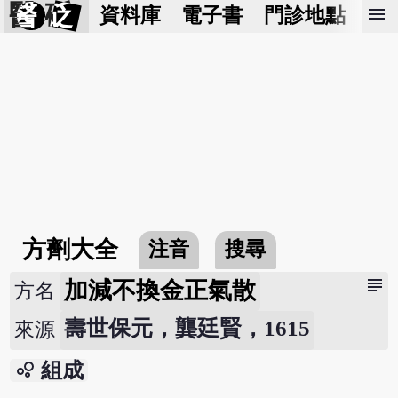
醫 砭
menu
資料庫
電子書
門診地點
預
方劑大全
注音
搜尋
subject
加減不換金正氣散
方名
壽世保元，龔廷賢，1615
來源
bubble_chart
組成